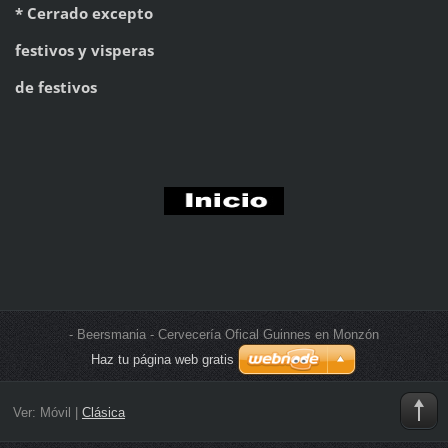
* Cerrado excepto
festivos
y visperas
de festivos
- Beersmania - Cervecería Ofical Guinnes en Monzón
Haz tu página web gratis
Ver:
Móvil
|
Clásica