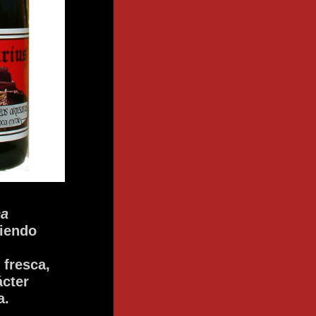
ca
uiendo
 fresca,
ácter
a.