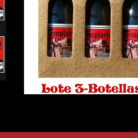
ía Ofical Guinnes en Monzón
Imprimir