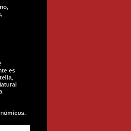
no,
,
e
nte
es
tella,
atural
a
onómicos.